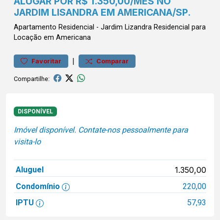
ALUGAR POR R$ 1.350,00/MÊS NO
JARDIM LISANDRA EM AMERICANA/SP.
Apartamento
Residencial
-
Jardim Lizandra
Residencial para
Locação em Americana
|
Favoritar
Comparar
Compartilhe:
DISPONÍVEL
Imóvel disponível. Contate-nos pessoalmente para
visita-lo
Aluguel
1.350,00
Condomínio
220,00
IPTU
57,93