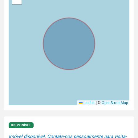
Leaflet
|
©
OpenStreetMap
DISPONÍVEL
Imóvel disponível. Contate-nos pessoalmente para visita-