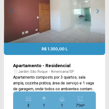
R$ 1.350,00 L
Apartamento - Residencial
Jardim São Roque - Americana/SP
Apartamento composto por 3 quartos, sala
ampla, cozinha prática, área de serviço e 1 vaga
de garagem, onde todos os ambientes contam
com janelas em vidro blindex que garantem um
espaço extremamente bem iluminado. > 03
3
1
1
71m²
Quartos; > 01 Banheiro; > 01 Vaga de garagem.