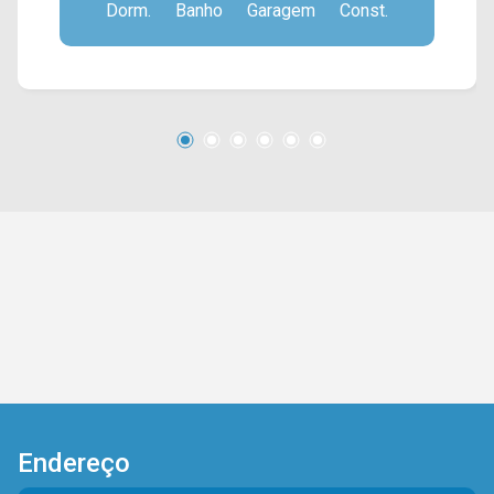
Dorm.
Banho
Garagem
Const.
Localizado no bairro Vila Dainese, este
condomínio está próximo à Av. da Amizade, Av.
Alfredo Contato, Rua Solimões e Av. Europa.
Esta região conta com supermercado Pague
Menos, academia Panobianco, pizzaria
Edwiges, farmácias e escola Prof. Luiz Hipólito.
Entre em contato com a equipe da Arbix Imóveis
e agende a sua visita!! WhatsApp e Telefone:
(19) 3475-4546 ARBIX IMÓVEIS - Presente em
cada mudança!
Endereço