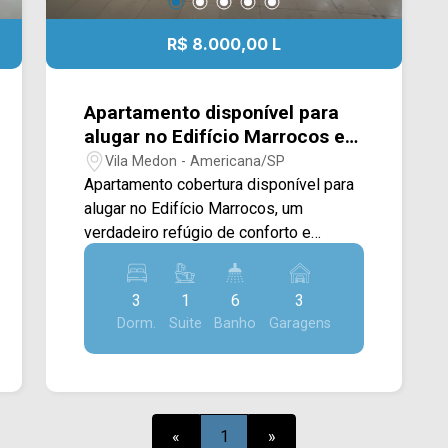
R$ 8.000,00 L
Apartamento disponível para
alugar no Edifício Marrocos em
Americana/SP
Vila Medon - Americana/SP
Apartamento cobertura disponível para
alugar no Edifício Marrocos, um
verdadeiro refúgio de conforto e
sofisticação no coração de
Americana/SP. Esta incrível cobertura
3
1
6
3
de 300m² oferece um espaço ideal
Dorm.
Suite
Banho
Garagens
para quem valoriza elegância e
amplitude. No andar principal, você
encontrará uma ampla sala de estar e
jantar integradas, perfeita para receber
amigos e criar momentos
«
1
»