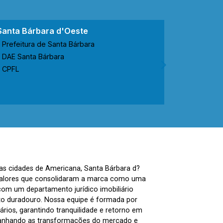
Santa Bárbara d'Oeste
Nova Ode
Prefeitura de Santa Bárbara
Prefeitur
DAE Santa Bárbara
CODEN No
CPFL
CPFL
nas cidades de Americana, Santa Bárbara d?
, valores que consolidaram a marca como uma
com um departamento jurídico imobiliário
to duradouro. Nossa equipe é formada por
ários, garantindo tranquilidade e retorno em
panhando as transformações do mercado e