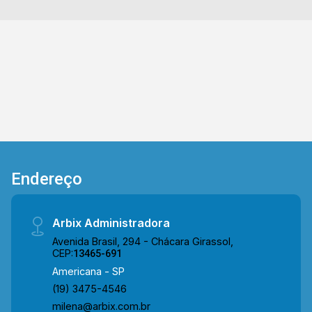
mobiliado. (Imagens meramente ilustrativas) >
02 Quartos, sendo 01 suíte; > 02 Banheiros,
sendo 01 social; > 01 Vaga de garagem.
Localizado no bairro Jardim Terramérica, este
condomínio está próximo à Av. Castelhanos, Av.
de Cillo e com fácil acesso à Rod. Luiz de
Queiroz. A região conta com conveniências
como o Supermercado Delta, a UNISAL,
farmácias, a Academia Skyfit, o Supermercado
São Vicente e restaurantes, proporcionando
Endereço
praticidade e facilidade no dia a dia. Entre em
contato com a equipe da Arbix Imóveis e
agende a sua visita!! WhatsApp e Telefone: 19
Arbix Administradora
3475-4546 ARBIX IMÓVEIS - Presente em cada
Avenida Brasil, 294 - Chácara Girassol,
mudança!
CEP:
13465-691
Americana - SP
(19) 3475-4546
milena@arbix.com.br