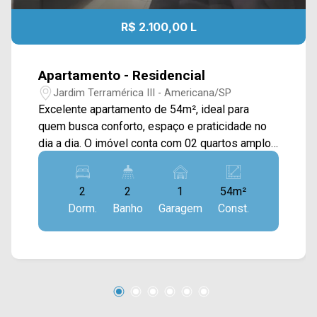
R$ 2.100,00 L
Apartamento - Residencial
Jardim Terramérica III - Americana/SP
Excelente apartamento de 54m², ideal para
quem busca conforto, espaço e praticidade no
dia a dia. O imóvel conta com 02 quartos amplos
(sendo 01 suíte privativa), banheiro social, uma
ótima sala para 02 ambientes com saída direta
2
2
1
54m²
para a sacada, cozinha já equipada com
Dorm.
Banho
Garagem
Const.
armários, área de serviço funcional e 01 vaga de
garagem. Para completar, o condomínio garante
o lazer e a diversão de toda a família com uma
infraestrutura incrível que inclui piscina,
playground, quadra de areia, campo de futebol e
uma excelente churrasqueira para os seus
momentos de descontração. Imóvel não