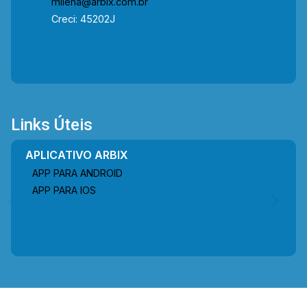
milena@arbix.com.br
Creci: 45202J
Links Úteis
APLICATIVO ARBIX
APP PARA ANDROID
APP PARA IOS