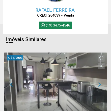
RAFAEL FERREIRA
CRECI 264039 - Venda
(19) 3475-4546
Imóveis Similares
Cód.
9856