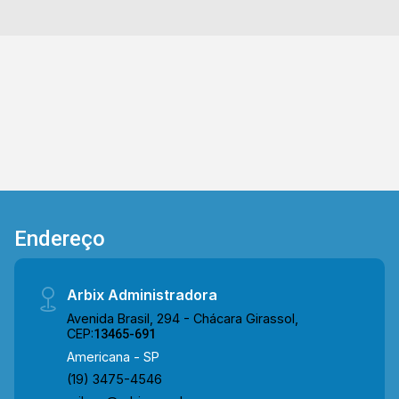
Davita e Falcão. Entre em contato com a equipe
da Arbix Imóveis e agende a sua visita!!
WhatsApp e Telefone: (19) 3475-4546 ARBIX
IMÓVEIS - Presente em cada mudança!
Endereço
Arbix Administradora
Avenida Brasil, 294 - Chácara Girassol,
CEP:
13465-691
Americana - SP
(19) 3475-4546