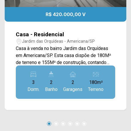
R$ 420.000,00 V
Casa - Residencial
Jardim das Orquídeas - Americana/SP
Casa à venda no bairro Jardim das Orquídeas
em Americana/SP. Esta casa dispõe de 180M²
de terreno e 155M² de construção, contando
com ampla sala de estar e de jantar integradas
com a cozinha completa e toda planejada, jardim
3
2
2
180m²
de inverno, espaço gourmet com churrasqueira e
Dorm.
Banho
Garagens
Terreno
área de serviço externa. > 03 quartos, sendo 01
suíte; > 02 banheiros, sendo 01 social; > 02
vagas de garagem. Localizado próximo à Av.
João Luiz Mazer, Estrada da Balsa e Rua
Doosan. Esta região conta com restaurantes,
escola Maria do Carmo Augusti, supermercados