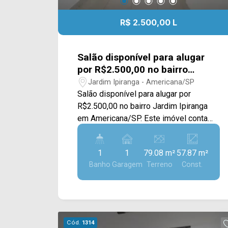
R$ 2.500,00 L
Salão disponível para alugar
por R$2.500,00 no bairro
Jardim Ipiranga em
Jardim Ipiranga - Americana/SP
Americana/SP.
Salão disponível para alugar por
R$2.500,00 no bairro Jardim Ipiranga
em Americana/SP. Este imóvel conta
com 79,08M² de área do terreno e
57,87M² de construção, e um mezanino
1
1
79.08 m²
57.87 m²
com amplo espaço; > 01 banheiro
Banho
Garagem
Terreno
Const.
social; > 01vaga de garagem.
Localizado proximo a av. campos
salles, bares,mercados,
restaurantes,farmacias e comercio em
geral. Entre em contato com a nossa
Cód.
1314