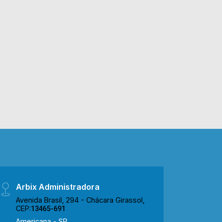
Arbix Administradora
Avenida Brasil, 294 - Chácara Girassol,
CEP:
13465-691
Americana - SP