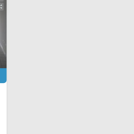
farmácia Drogal, academia Jump,
Parque Ecológico, Jardim Botânico e
Colégio Antares. Entre em contato com
a equipe da Arbix Imóveis e agende a
sua visita!! WhatsApp e Telefone: (19)
3475-4546 ARBIX IMÓVEIS - Presente
em cada mudança!