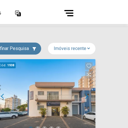
6
finar Pesquisa
Cód.
1938