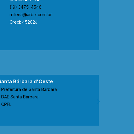
(19) 3475-4546
milena@arbix.com.br
Creci: 45202J
Santa Bárbara d'Oeste
Nova Ode
Prefeitura de Santa Bárbara
Prefeitur
DAE Santa Bárbara
CODEN No
CPFL
CPFL