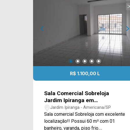
equipe e agende a sua visita!!
WhatsApp e Telefone Arbix: (19) 3475-
4546
R$ 1.100,00 L
Sala Comercial Sobreloja
Jardim Ipiranga em
Americana/SP.
Jardim Ipiranga - Americana/SP
Sala comercial Sobreloja com excelente
localização!! Possui 60 m² com 01
banheiro, varanda, piso frio.