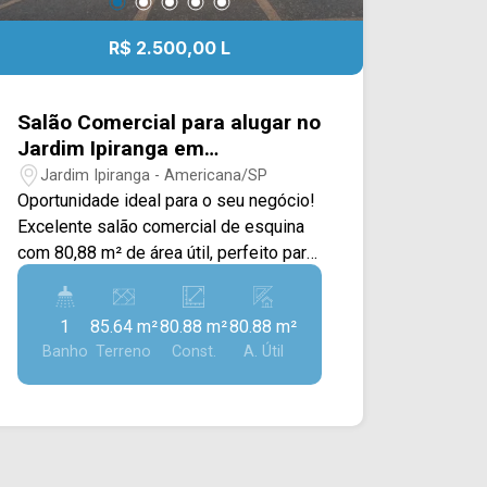
R$ 2.500,00 L
Salão Comercial para alugar no
Jardim Ipiranga em
Americana/SP.
Jardim Ipiranga - Americana/SP
Oportunidade ideal para o seu negócio!
Excelente salão comercial de esquina
com 80,88 m² de área útil, perfeito para
os mais variados segmentos. O espaço
conta com 1 banheiro e recuo frontal
1
85.64 m²
80.88 m²
80.88 m²
com 3 vagas de estacionamento,
Banho
Terreno
Const.
A. Útil
garantindo total conforto e conveniência
para os seus clientes. > 01 Banheiro; >
03 vagas de estacionamento. Ótima
localização com intensa região
comercial entre as avenidas Brasil, ao