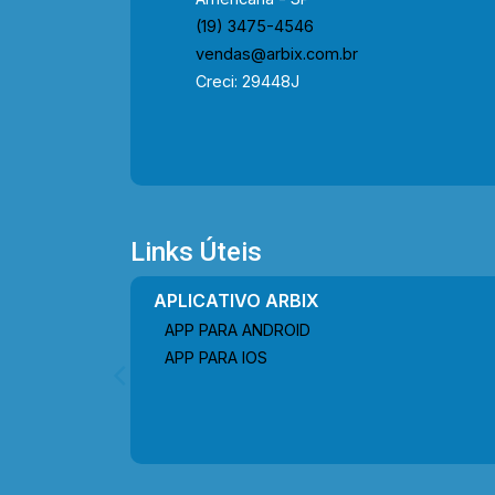
(19) 3475-4546
vendas@arbix.com.br
Creci: 29448J
Links Úteis
APLICATIVO ARBIX
APP PARA ANDROID
APP PARA IOS