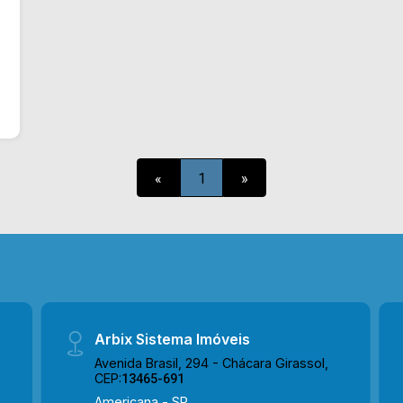
«
1
»
Arbix Sistema Imóveis
Avenida Brasil, 294 - Chácara Girassol,
CEP:
13465-691
Americana - SP