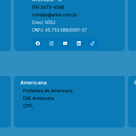
(19) 3475-4546
contato@arbix.com.br
Creci: 1412J
CNPJ: 45.753.589/0001-37
Americana
Prefeitura de Americana
DAE Americana
CPFL