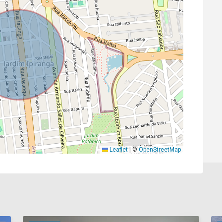
Leaflet
|
©
OpenStreetMap