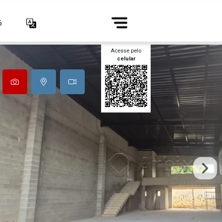
6
Acesse pelo
celular