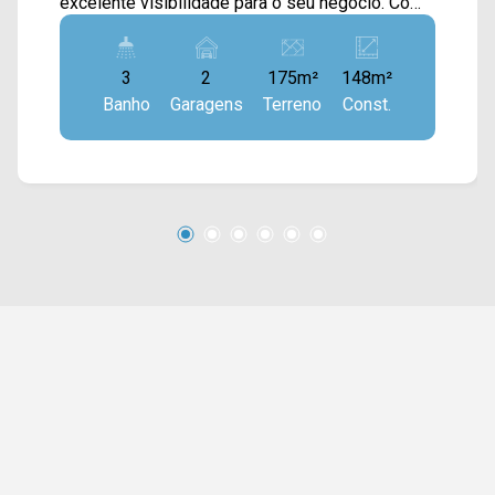
excelente visibilidade para o seu negócio. Com
147,75m² de construção, o imóvel possui
ambientes amplos e bem distribuídos, sendo
3
2
175m²
148m²
uma excelente opção para lojas, escritórios,
Banho
Garagens
Terreno
Const.
clínicas, franquias e diversos segmentos
comerciais. A fachada em vidro proporciona
excelente iluminação natural e maior destaque
para a sua empresa, valorizando ainda mais o
ponto comercial. 03 banheiros; 02 vagas de
estacionamento; Conclusão de obras prevista
para final de agosto de 2026. Localizado no
bairro Jardim Terramérica, o imóvel possui fácil
acesso às avenidas Castelhanos, de Cillo e à
Rodovia Luiz de Queiroz (SP-304), garantindo
excelente mobilidade e logística. A região é
consolidada e apresenta intenso crescimento
residencial e comercial, com grande fluxo de
veículos e pessoas. Próximo ao Supermercado
Delta, UNISAL, Supermercado São Vicente e