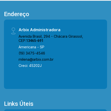
diversos comércios e serviços, o endereço
oferece excelente visibilidade e alto potencial
Endereço
para empresas que buscam fortalecer sua
marca e atrair clientes. Entre em contato com a
equipe da Arbix Imóveis e agende sua visita!
Arbix Administradora
WhatsApp e Telefone: (19) 3475-4546
Avenida Brasil, 294 - Chácara Girassol,
CEP:
13465-691
Americana - SP
(19) 3475-4546
milena@arbix.com.br
Creci: 45202J
Links Úteis