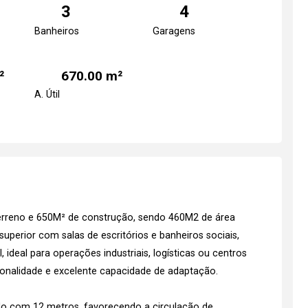
3
4
Banheiros
Garagens
²
670.00 m²
A. Útil
erreno e 650M² de construção, sendo 460M2 de área
superior com salas de escritórios e banheiros sociais,
, ideal para operações industriais, logísticas ou centros
onalidade e excelente capacidade de adaptação.
ado com 12 metros, favorecendo a circulação de