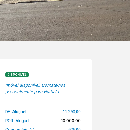
DISPONÍVEL
Imóvel disponível. Contate-nos
pessoalmente para visita-lo
DE: Aluguel
11.250,00
10.000,00
POR: Aluguel
Condomínio
525,00