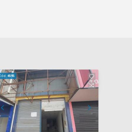
Cód.
4595