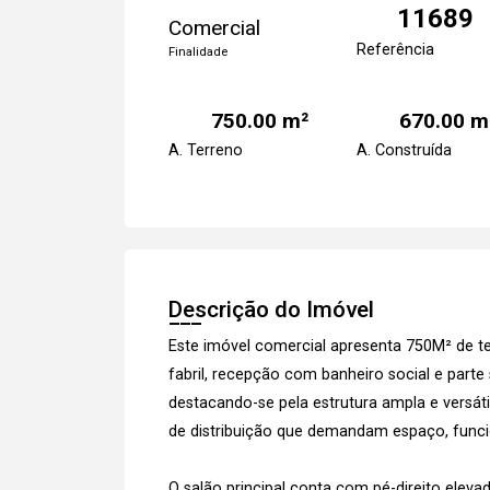
11689
Comercial
Referência
Finalidade
750.00 m²
670.00 m
A. Terreno
A. Construída
Descrição do Imóvel
Este imóvel comercial apresenta 750M² de t
fabril, recepção com banheiro social e parte 
destacando-se pela estrutura ampla e versátil
de distribuição que demandam espaço, funci
O salão principal conta com pé-direito elev