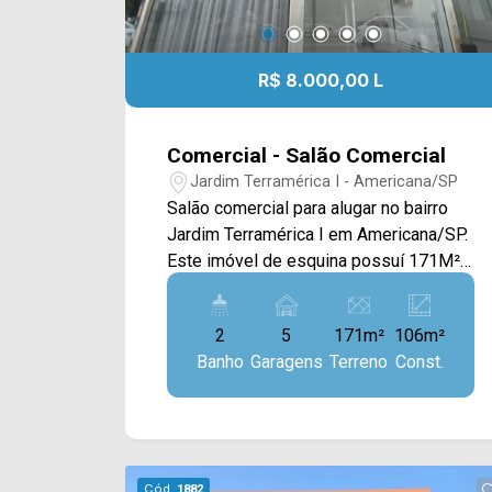
R$ 8.000,00 L
Comercial - Salão Comercial
Jardim Terramérica I - Americana/SP
Salão comercial para alugar no bairro
Jardim Terramérica I em Americana/SP.
Este imóvel de esquina possuí 171M²
de terreno e 106M² de construção,
contendo um amplo salão com pé
2
5
171m²
106m²
direito de 8m, cozinha, janelas em
Banho
Garagens
Terreno
Const.
blindex e acabamento em piso frio. > 02
banheiros com acessibilidade; > 05
vagas rotativas. Localizado na Av.
Giaconda Cibin, esta próximo à Av.
Iacanga, Av. de Cillo e Rod. Luiz de
Cód.
1882