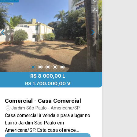
Bandeirantes e Av. Rafael Vitta, conta
com fácil acesso a Av. São Jerônimo.
Entre em contato com a equipe da Arbix
Imóveis e agende a sua visita!!
WhatsApp e Telefone: (19) 3475-4546
ARBIX IMÓVEIS - Presente em cada
mudança!
R$ 8.000,00 L
R$ 1.700.000,00 V
Comercial - Casa Comercial
Jardim São Paulo - Americana/SP
Casa comercial à venda e para alugar no
bairro Jardim São Paulo em
Americana/SP. Esta casa oferece