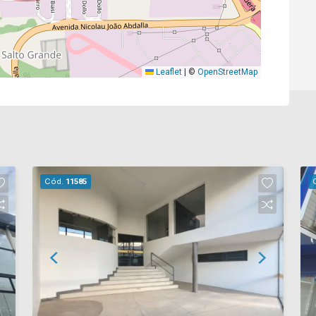
Leaflet
|
©
OpenStreetMap
Cód.
11585