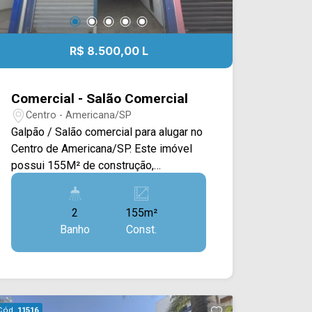
R$ 8.500,00 L
Comercial - Salão Comercial
Centro - Americana/SP
Galpão / Salão comercial para alugar no
Centro de Americana/SP. Este imóvel
possui 155M² de construção,
oferecendo um amplo salão com porta
frontal basculante, acabamento em piso
2
155m²
seco frio e piso úmido azulejado, teto
Banho
Const.
em gesso, escritório e cozinha. Esta
em junção de salas separadas por
divisória. > 02 banheiros. Esta
localizado em uma região privilegiada,
próximo ao terminal, Av. 09 de Julho, Av.
Cód.
11516