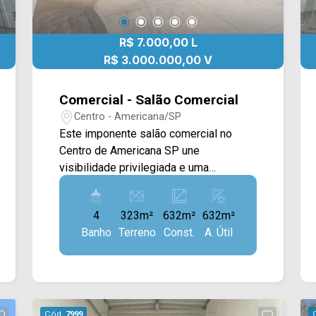
R$ 7.000,00 L
R$ 3.000.000,00 V
Comercial - Salão Comercial
Centro - Americana/SP
Este imponente salão comercial no
Centro de Americana SP une
visibilidade privilegiada e uma
infraestrutura completa para o seu
negócio. Ele é distribuído em 3 pisos,
4
323m²
632m²
632m²
destacando-se por um magnífico vão
Banho
Terreno
Const.
A. Útil
livre de mais de 200m² que oferece
total versatilidade. O imóvel é
perfeitamente configurado para
grandes operações, dispondo de 8
salas privativas ideais para
Cód.
7999