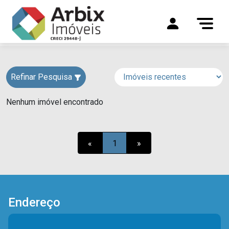
Refinar Pesquisa
Nenhum imóvel encontrado
«
1
»
Endereço