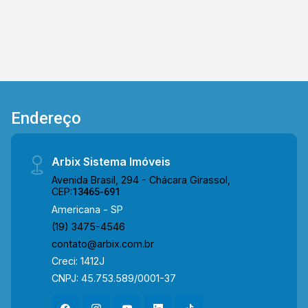
ambientes bem distribuídos, o apartamento
atende perfeitamente às necessidades de
casais, pequenas famílias ou investidores que
procuram um imóvel pronto para morar. > 02
quartos; > 01 banheiro social; > 01 vaga de
garagem coberta. *Aceita financiamento.
Localizado no bairro Jardim dos Ipês, este
Endereço
condomínio está próximo à Rua Antônio Berni,
Av. João Bento Carneiro, Av. José Vieira de
Souza, Av. São Gonçalo e possui fácil acesso à
Arbix Sistema Imóveis
Av. Rodolfo Kivitz. A região conta com escolas,
Avenida Brasil, 294 - Chácara Girassol,
supermercados, restaurantes, farmácias e
CEP:
13465-691
diversos serviços essenciais, oferecendo
Americana - SP
praticidade, mobilidade e qualidade de vida para
(19) 3475-4546
o dia a dia. Entre em contato com a equipe da
contato@arbix.com.br
Arbix Imóveis e agende a sua visita!! WhatsApp
Creci: 1412J
e Telefone: 19 3475-4546 ARBIX IMÓVEIS -
CNPJ: 45.753.589/0001-37
Presente em cada mudança!