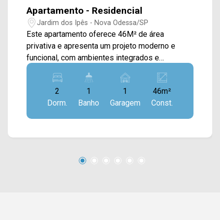
Apartamento - Residencial
Jardim dos Ipês - Nova Odessa/SP
Este apartamento oferece 46M² de área
privativa e apresenta um projeto moderno e
funcional, com ambientes integrados e
excelente aproveitamento dos espaços, sendo
uma ótima opção para quem busca conforto,
2
1
1
46m²
praticidade e um excelente custo-benefício. A
Dorm.
Banho
Garagem
Const.
área social reúne sala de estar e sala de jantar
em um ambiente acolhedor, integrado à cozinha
planejada, proporcionando mais praticidade para
o dia a dia e uma sensação de amplitude. A
conexão com a área de serviço torna a rotina
ainda mais funcional. A sacada com vista livre é
um dos destaques do imóvel, garantindo ótima
iluminação natural, ventilação e um espaço
agradável para momentos de descanso e
contemplação. Com uma planta inteligente e