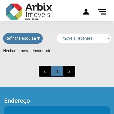
Refinar Pesquisa
Nenhum imóvel encontrado
«
1
»
Endereço