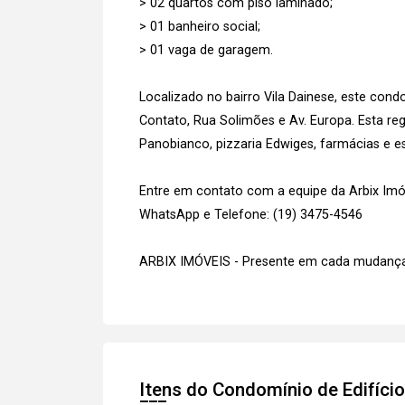
> 02 quartos com piso laminado;
> 01 banheiro social;
> 01 vaga de garagem.
Localizado no bairro Vila Dainese, este cond
Contato, Rua Solimões e Av. Europa. Esta 
Panobianco, pizzaria Edwiges, farmácias e esc
Entre em contato com a equipe da Arbix Imóve
WhatsApp e Telefone: (19) 3475-4546
ARBIX IMÓVEIS - Presente em cada mudança
Itens do Condomínio de Edifíci