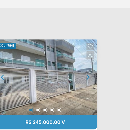
Cód.
7845
R$ 245.000,00 V