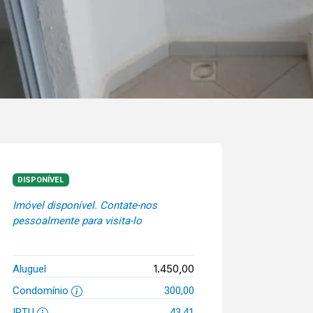
DISPONÍVEL
Imóvel disponível. Contate-nos
pessoalmente para visita-lo
1.450,00
Aluguel
Condomínio
300,00
IPTU
43,41