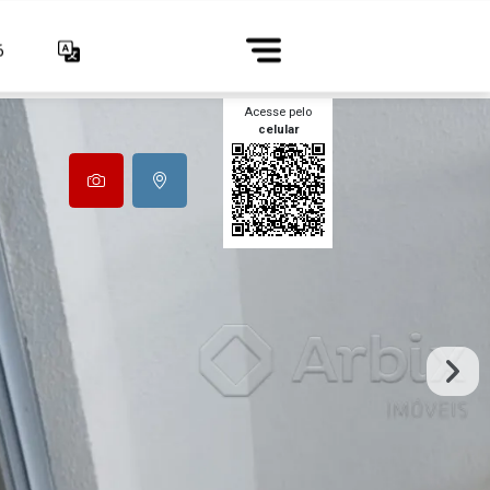
6
Acesse pelo
celular