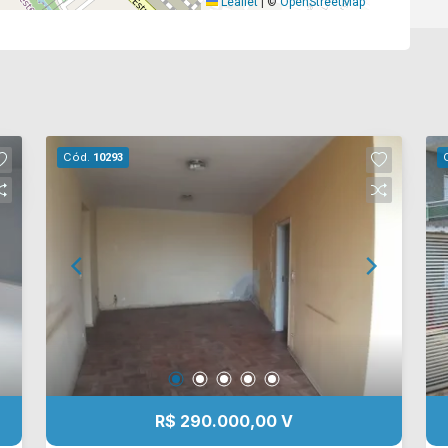
Leaflet
|
©
OpenStreetMap
Cód.
10293
R$ 290.000,00 V