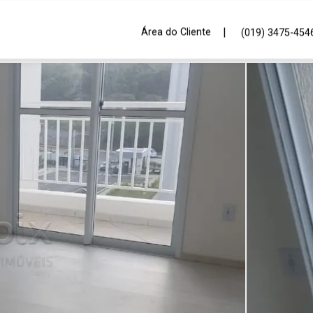
|
Área do Cliente
(019) 3475-454