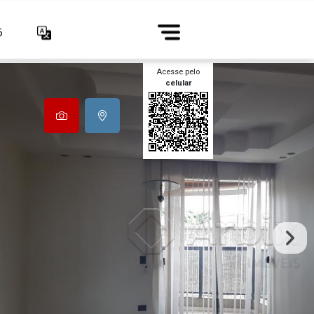
6
Acesse pelo
celular