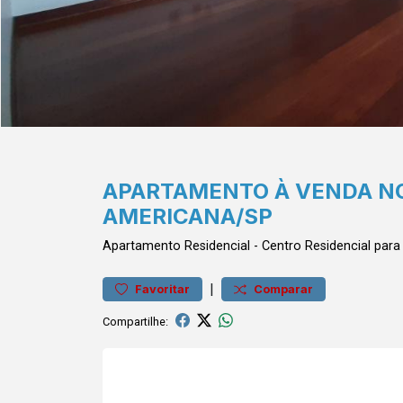
APARTAMENTO À VENDA NO 
AMERICANA/SP
Apartamento
Residencial
-
Centro
Residencial par
|
Favoritar
Comparar
Compartilhe: