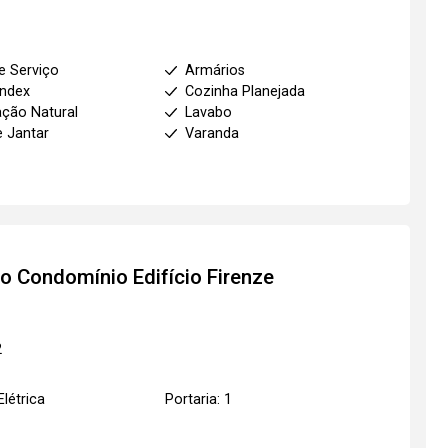
e Serviço
Armários
index
Cozinha Planejada
ação Natural
Lavabo
e Jantar
Varanda
to
Condomínio Edifício Firenze
2
Elétrica
Portaria: 1