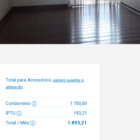
Total para Acessórios
valores sujeitos a
alteração.
Condomínio
1.700,00
IPTU
193,21
Total / Mês
1.893,21