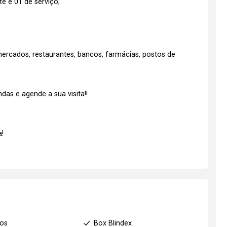
e e 01 de serviço;
ercados, restaurantes, bancos, farmácias, postos de
as e agende a sua visita!!
!
ios
Box Blindex