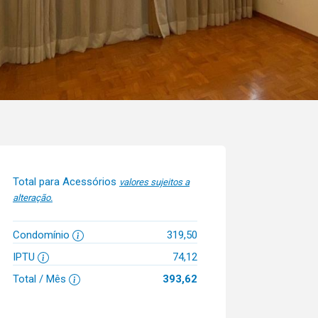
Total para Acessórios
valores sujeitos a
alteração.
Condomínio
319,50
IPTU
74,12
Total / Mês
393,62