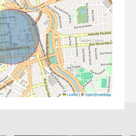
Leaflet
|
©
OpenStreetMap