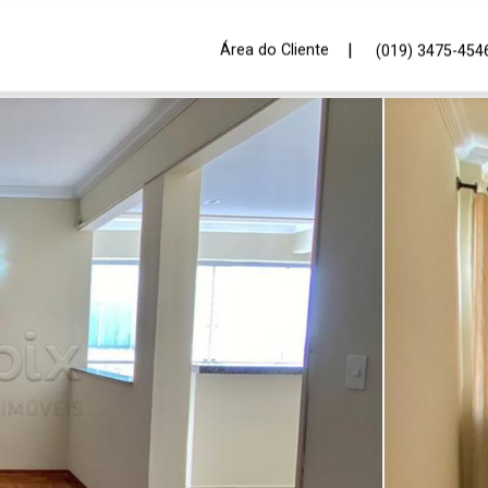
|
Área do Cliente
(019) 3475-454