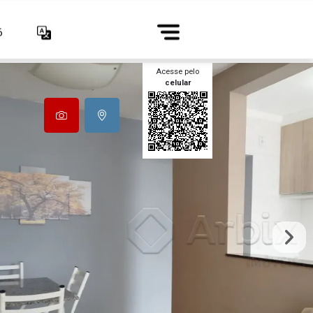
6
Acesse pelo
celular