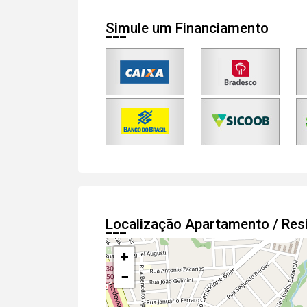
Simule um Financiamento
Localização Apartamento / Res
+
−