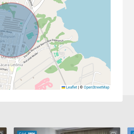
Leaflet
|
©
OpenStreetMap
Cód.
9896