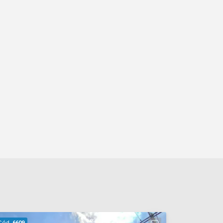
Cód.
6609