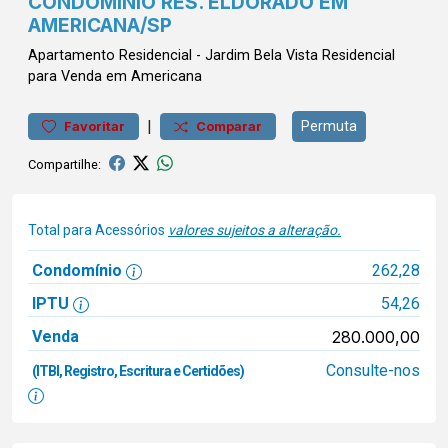
CONDOMÍNIO RES. ELDORADO EM
AMERICANA/SP
Apartamento
Residencial
-
Jardim Bela Vista
Residencial
para Venda em Americana
|
Permuta
Favoritar
Comparar
Compartilhe:
Total para Acessórios
valores sujeitos a alteração.
Condomínio
262,28
IPTU
54,26
Venda
280.000,00
Consulte-nos
(ITBI, Registro, Escritura e Certidões)