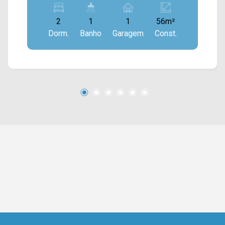
área de serviço. 02 quartos; 01 banheiro social;
2
1
1
56m²
01 vaga de garagem coberta. Aceita
Dorm.
Banho
Garagem
Const.
financiamento. Localizado no bairro Chácara
Letônia, este condomínio esta próximo à Av.
Comendador Thomáz Fortunato, Av. Antônio
Centurione Boer e Rod. Anhanguera. Esta região
conta com escolas, restaurantes e
supermercados São Vicente e Pague Menos.
Entre em contato com a equipe da Arbix Imóveis
e agende a sua visita!! WhatsApp e Telefone: 19
3475-4546 ARBIX IMÓVEIS - Presente em cada
mudança!