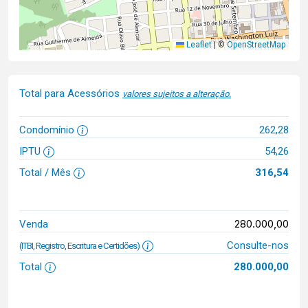
Leaflet
|
©
OpenStreetMap
Total para Acessórios
valores sujeitos a alteração.
Condomínio
262,28
IPTU
54,26
Total / Mês
316,54
280.000,00
Venda
Consulte-nos
(ITBI, Registro, Escritura e Certidões)
Total
280.000,00