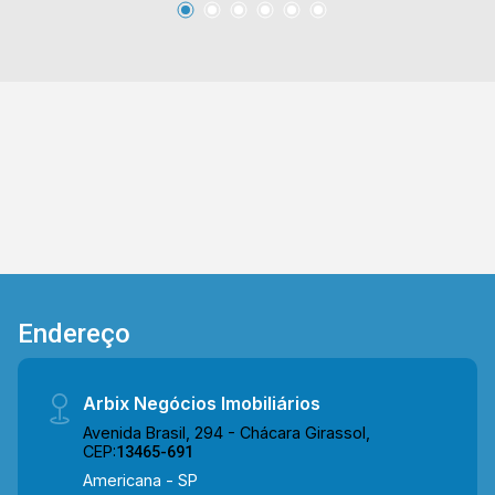
e padaria Rainha das Nações. Entre em contato
com a equipe da Arbix Imóveis e agende a sua
visita!! WhatsApp e Telefone: (19) 3475-4546
ARBIX IMÓVEIS - Presente em cada mudança!
Endereço
Arbix Negócios Imobiliários
Avenida Brasil, 294 - Chácara Girassol,
CEP:
13465-691
Americana - SP