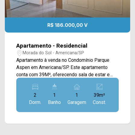
R$ 186.000,00 V
Apartamento - Residencial
Morada do Sol - Americana/SP
Apartamento à venda no Condomínio Parque
Aspen em Americana/SP. Este apartamento
conta com 39M², oferecendo sala de estar e
jantar integradas, cozinha conectada com a área
de serviço. > 02 quartos; > 01 banheiro social; >
2
1
1
39m²
01 vaga de garagem. Localizado no bairro
Dorm.
Banho
Garagem
Const.
Morada do Sol, este condomínio está próximo à
Av. São Jerônimo, Rua Florindo Cibin, Av.
Estados Unidos e Av. Europa. Esta região conta
com Taboca, supermercado Capuava, escola
Prof. Florestan Fernandes, Praça Morada do Sol