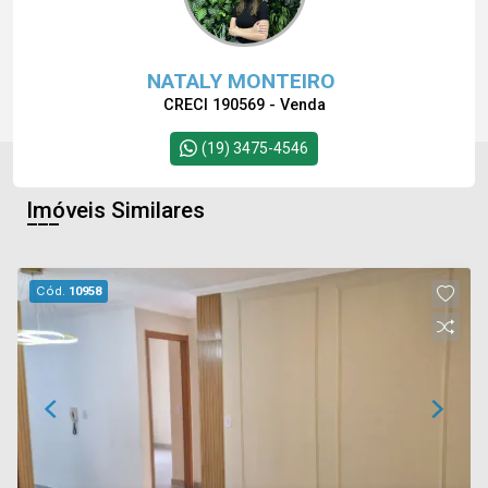
NATALY MONTEIRO
CRECI 190569 - Venda
(19) 3475-4546
Imóveis Similares
Cód.
10958