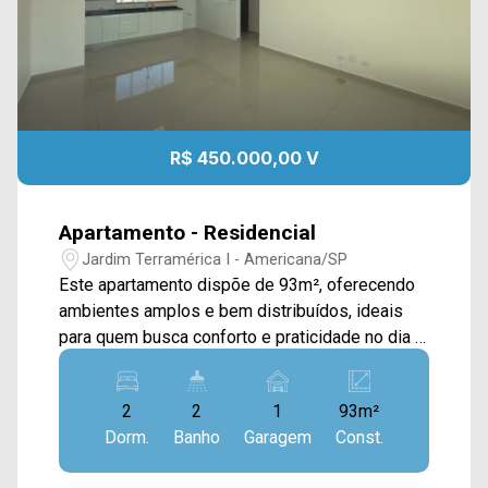
R$ 450.000,00 V
Apartamento - Residencial
Jardim Terramérica I - Americana/SP
Este apartamento dispõe de 93m², oferecendo
ambientes amplos e bem distribuídos, ideais
para quem busca conforto e praticidade no dia a
dia. A área social conta com sala de estar e de
jantar integradas, proporcionando um ambiente
2
2
1
93m²
aconchegante para o convívio da família e para
Dorm.
Banho
Garagem
Const.
receber visitas. A cozinha possui armários
planejados e excelente integração com os