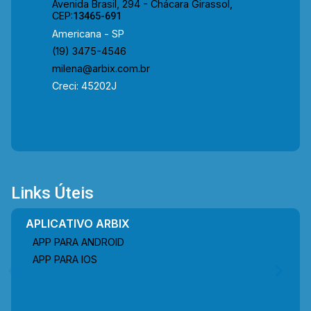
Avenida Brasil, 294 - Chácara Girassol,
proporcionando praticidade, mobilidade e
CEP:
13465-691
qualidade de vida para toda a família. Entre em
Americana - SP
contato com a equipe da Arbix Imóveis e
(19) 3475-4546
agende a sua visita!! WhatsApp e Telefone: (19)
milena@arbix.com.br
3475-4546 ARBIX IMÓVEIS - Presente em cada
Creci: 45202J
mudança!
Links Úteis
APLICATIVO ARBIX
APP PARA ANDROID
APP PARA IOS