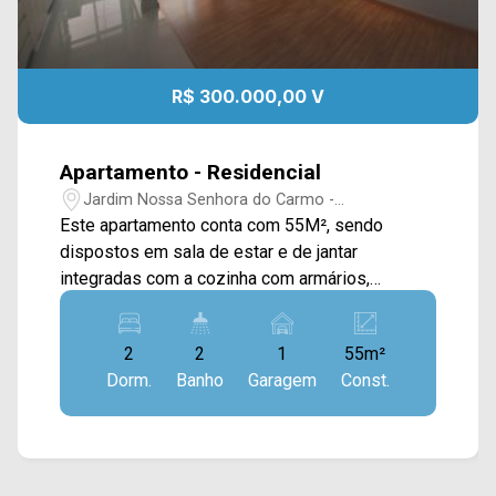
R$ 300.000,00 V
Apartamento - Residencial
Jardim Nossa Senhora do Carmo -
Americana/SP
Este apartamento conta com 55M², sendo
dispostos em sala de estar e de jantar
integradas com a cozinha com armários,
estando conectada com a área de serviço, e
sacada com vista livre. > 02 quartos, sendo 01
2
2
1
55m²
suíte; > 02 banheiros, sendo 01 social; > 01 vaga
Dorm.
Banho
Garagem
Const.
de garagem. Localizado no bairro Jardim Nossa
Senhora do Carmo, este condomínio está
próximo à Av. do Compositor, Av. Lírio Correa, Av.
da Música e Av. Europa. Esta região conta com
supermercado Delta, padaria Santa Rita,