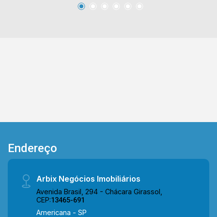
restaurantes e praças. Entre em contato com a
equipe da Arbix Imóveis e agende a sua visita!!
WhatsApp e Telefone: (19) 3475-4546 ARBIX
IMÓVEIS - Presente em cada mudança!
Endereço
Arbix Negócios Imobiliários
Avenida Brasil, 294 - Chácara Girassol,
CEP:
13465-691
Americana - SP