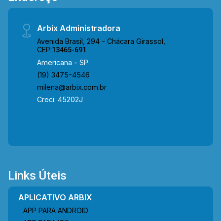
Queiroz, garantindo fácil mobilidade. A região
oferece infraestrutura completa, como
Arbix Administradora
farmácias, supermercados, academias,
Avenida Brasil, 294 - Chácara Girassol,
restaurantes e a UNISAL, proporcionando
CEP:
13465-691
praticidade e qualidade de vida. Entre em
Americana - SP
contato com a equipe da Arbix Imóveis e
(19) 3475-4546
agende a sua visita!! WhatsApp e Telefone: (19)
milena@arbix.com.br
3475-4546 ARBIX IMÓVEIS - Presente em cada
Creci: 45202J
mudança!
Links Úteis
APLICATIVO ARBIX
APP PARA ANDROID