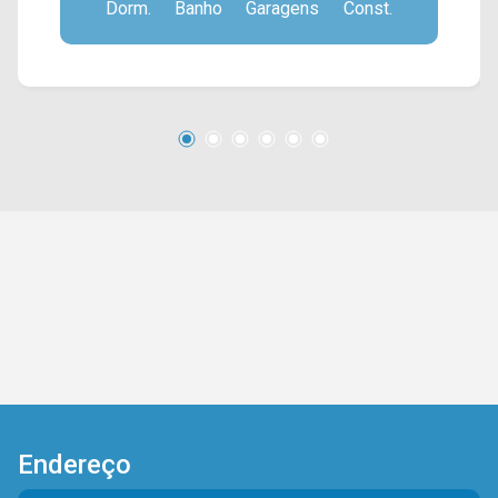
Dorm.
Banho
Garagens
Const.
suíte; 02 banheiros, sendo 01 social; 02 vagas
de garagem cobertas. Localizado no bairro Vila
Massucheto, este condomínio está próximo à
Av. Campos Sales, Rua Florindo Cibin, Av. Rafael
Vitta e Av. da Amizade. Esta região conta com
escola São Vicente de Paulo, faculdade Fatec,
padaria Maryara, restaurante Formiguinha e
Poupatempo. Entre em contato com a equipe da
Arbix Imóveis e agende a sua visita!! WhatsApp
e Telefone: 19 3475-4546 ARBIX IMÓVEIS -
Presente em cada mudança!
Endereço