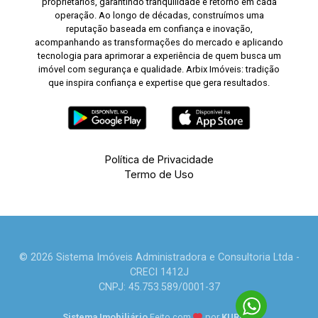
proprietários, garantindo tranquilidade e retorno em cada
operação. Ao longo de décadas, construímos uma
reputação baseada em confiança e inovação,
acompanhando as transformações do mercado e aplicando
tecnologia para aprimorar a experiência de quem busca um
imóvel com segurança e qualidade. Arbix Imóveis: tradição
que inspira confiança e expertise que gera resultados.
Política de Privacidade
Termo de Uso
© 2026 Sistema Imóveis Administradora e Consultoria Ltda -
CRECI 1412J
CNPJ: 45.753.589/0001-37
Sistema Imobiliário
Feito com
por
KUROLE