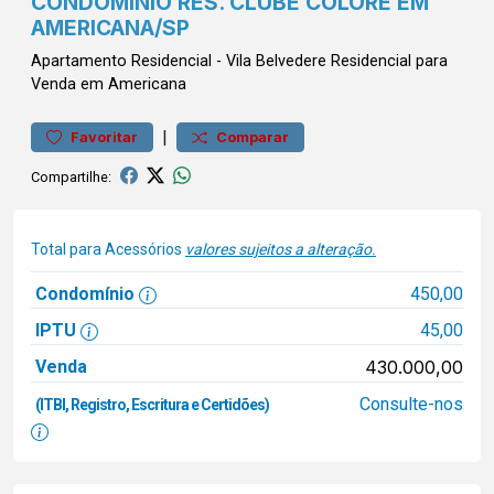
CONDOMÍNIO RES. CLUBE COLORÊ EM
AMERICANA/SP
Apartamento
Residencial
-
Vila Belvedere
Residencial para
Venda em Americana
|
Favoritar
Comparar
Compartilhe:
Total para Acessórios
valores sujeitos a alteração.
Condomínio
450,00
IPTU
45,00
Venda
430.000,00
Consulte-nos
(ITBI, Registro, Escritura e Certidões)