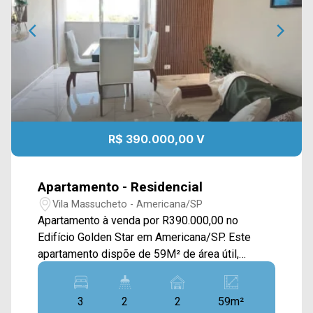
R$ 390.000,00 V
Apartamento - Residencial
Vila Massucheto - Americana/SP
Apartamento à venda por R390.000,00 no
Edifício Golden Star em Americana/SP. Este
apartamento dispõe de 59M² de área útil,
contando com sala de estar e de jantar
integradas, cozinha planejada conectada a área
3
2
2
59m²
de serviço, e sacada. 03 quartos, sendo 01