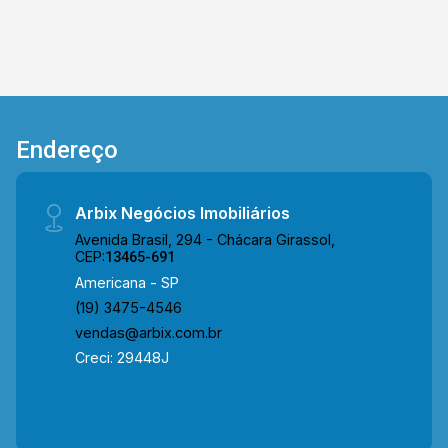
banheiros, sendo 01 social; > 01 vaga de
garagem. *Aceita financiamento. Localizado no
bairro Jardim Nossa Senhora do Carmo, o
condomínio possui fácil acesso à Av. do
Compositor, Av. Lírio Corrêa, Av. da Música e Av.
Europa. A região conta com supermercados,
Endereço
padarias, restaurantes, praças e diversos
serviços essenciais, oferecendo praticidade e
comodidade para o dia a dia. Entre em contato
Arbix Negócios Imobiliários
com a equipe da Arbix Imóveis e agende a sua
Avenida Brasil, 294 - Chácara Girassol,
visita!! WhatsApp e Telefone: (19) 3475-4546
CEP:
13465-691
ARBIX IMÓVEIS - Presente em cada mudança!
Americana - SP
(19) 3475-4546
vendas@arbix.com.br
Creci: 29448J