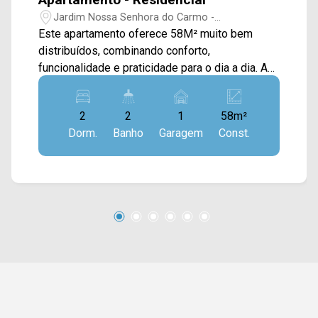
Jardim Nossa Senhora do Carmo -
Americana/SP
Este apartamento oferece 58M² muito bem
distribuídos, combinando conforto,
funcionalidade e praticidade para o dia a dia. A
área social conta com sala de estar e sala de
jantar integradas, criando um ambiente
2
2
1
58m²
acolhedor e agradável para receber amigos e
Dorm.
Banho
Garagem
Const.
familiares. A cozinha possui armários
planejados e está conectada à área de serviço,
proporcionando melhor aproveitamento dos
espaços e mais organização na rotina. Os
ambientes foram planejados para oferecer
praticidade sem abrir mão do conforto. A planta
bem distribuída torna o imóvel uma excelente
opção tanto para moradia quanto para
investimento, em uma região com infraestrutura
completa e fácil acesso aos principais pontos
da cidade. > 02 quartos, sendo 01 suíte; > 02