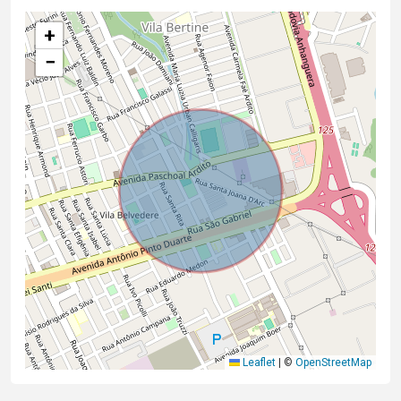
+
−
Leaflet
|
©
OpenStreetMap