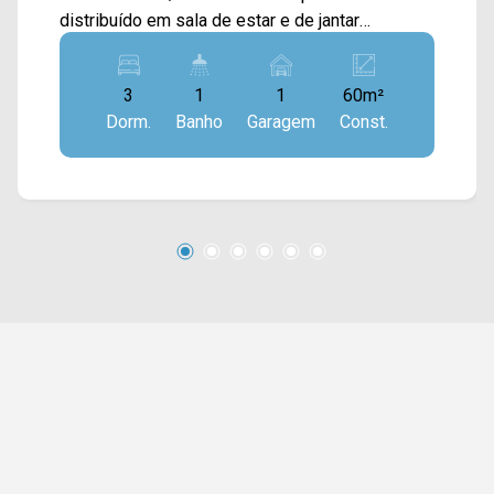
distribuído em sala de estar e de jantar
integradas, cozinha planejada e área de serviço.
Poço artesiano no Condominio. > 03 dormitórios
3
1
1
60m²
planejados; > 01 banheiros social; > 01 vaga de
Dorm.
Banho
Garagem
Const.
garagem. *Aceita financiamento. O condomínio é
localizado próximo a supermercados, farmácias,
restaurantes, bancos, postos de saúde e entre
outros tipos de comércio. Entre em contato com
a nossa equipe e agende a sua visita!!
WhatsApp e Telefone Arbix: (19) 3475-4546
ARBIX IMÓVEIS - Presente em cada mudança!