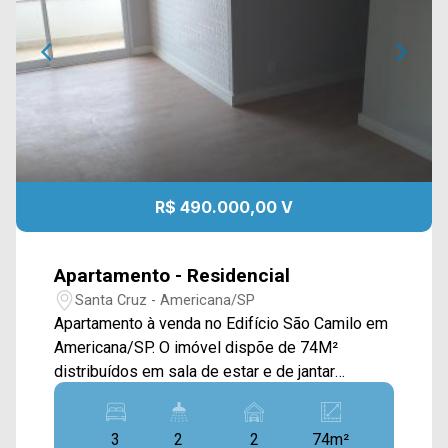
R$ 490.000,00 V
Apartamento - Residencial
Santa Cruz - Americana/SP
Apartamento à venda no Edifício São Camilo em
Americana/SP. O imóvel dispõe de 74M²
distribuídos em sala de estar e de jantar
integradas, cozinha tipo americana e área de
serviço. > 03 dormitórios, sendo 01 suíte; > 02
3
2
2
74m²
banheiros, sendo 01 social; > 02 vagas de