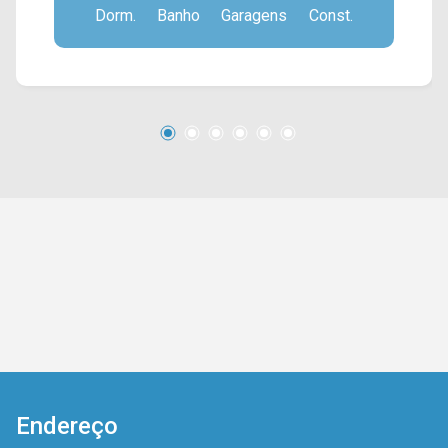
Dorm.
Banho
Garagens
Const.
garagem. O condomínio é localizado próximo a
supermercados, farmácias, restaurantes,
bancos, postos de saúde e entre outros tipos
de comércio. Entre em contato com a nossa
equipe e agende a sua visita!! WhatsApp e
Telefone Arbix: (19) 3475-4546 ARBIX IMÓVEIS
- Presente em cada mudança!
Endereço