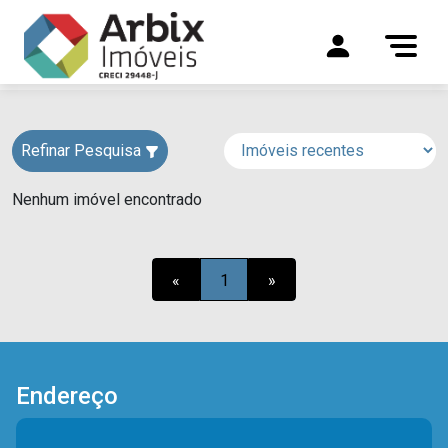
Refinar Pesquisa
Nenhum imóvel encontrado
«
1
»
Endereço