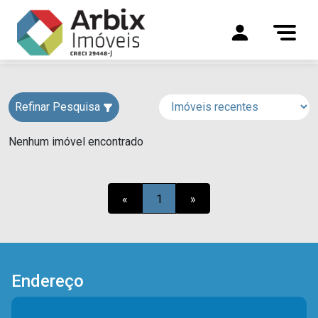
Refinar Pesquisa
Nenhum imóvel encontrado
«
1
»
Endereço