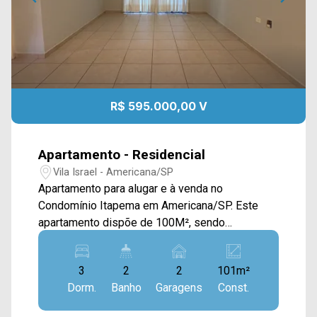
R$ 595.000,00 V
Apartamento - Residencial
Vila Israel - Americana/SP
Apartamento para alugar e à venda no
Condomínio Itapema em Americana/SP. Este
apartamento dispõe de 100M², sendo
distribuído em sala de estar e de jantar
integradas, cozinha toda planejada, sacada e
3
2
2
101m²
área de serviço. > 03 quartos, sendo 01 suíte; >
Dorm.
Banho
Garagens
Const.
03 banheiros, sendo 01 social; > 02 vagas de
garagem. *Aceita permuta. *Aceita