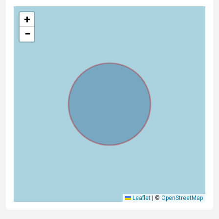
+
−
Leaflet
|
©
OpenStreetMap