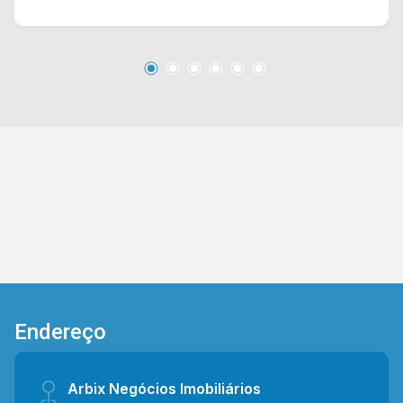
financiamento. Localizado no bairro Vila Israel,
este condomínio está próximo à Av. Nossa Sra.
de Fátima, Av. da Saúde, Av. Paulista e Av.
Bandeirantes. Esta região conta com Hospital
Municipal, Mc Donald`s, restaurante Estação
Geek, Colégio Objetivo, padaria Doce Sonho,
supermercado Pérola, pizzaria Di Madri, Petz e
está perto do novo shopping. Entre em contato
com a equipe da Arbix Imóveis e agende a sua
visita!! WhatsApp e Telefone: (19) 3475-4546
ARBIX IMÓVEIS - Presente em cada mudança!
Endereço
Arbix Negócios Imobiliários