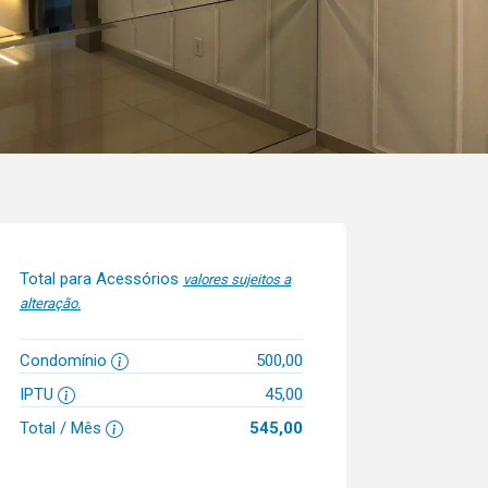
Total para Acessórios
valores sujeitos a
alteração.
Condomínio
500,00
IPTU
45,00
Total / Mês
545,00