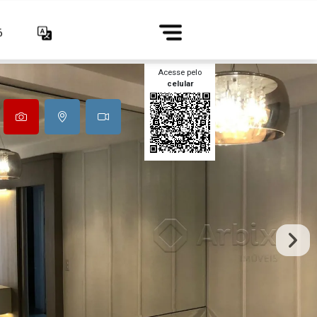
6
Acesse pelo
celular