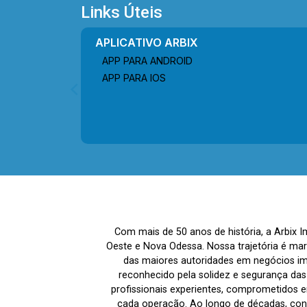
Senhora de Fátima, Av. dos
Links Úteis
Bandeirantes e Av. da Saúde,
oferecendo fácil acesso às principais
APLICATIVO ARBIX
vias da cidade. A região conta com
APP PARA ANDROID
supermercados, padarias, restaurantes,
APP PARA IOS
escolas, farmácias, rodoviária,
academias e diversos serviços
essenciais, proporcionando praticidade,
mobilidade e excelente qualidade de
vida para toda a família. Entre em
contato com a equipe da Arbix Imóveis
e agende a sua visita!! WhatsApp e
Telefone: (19) 3475-4546 ARBIX
IMÓVEIS - Presente em cada mudança!
Com mais de 50 anos de história, a Arbix 
Oeste e Nova Odessa. Nossa trajetória é ma
das maiores autoridades em negócios imo
reconhecido pela solidez e segurança da
profissionais experientes, comprometidos em
cada operação. Ao longo de décadas, co