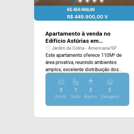
R$ 459.900,00
R$ 449.900,00 V
Apartamento à venda no
Edifício Astúrias em
Americana/SP
Jardim da Colina - Americana/SP
Este apartamento oferece 110M² de
área privativa, reunindo ambientes
amplos, excelente distribuição dos
espaços e móveis planejados, sendo
uma ótima opção para quem busca
3
1
2
2
conforto, funcionalidade e qualidade de
Dorm.
Suite
Banho
Garagens
vida em uma localização privilegiada. A
área social conta com sala de estar e
sala de jantar integradas,
proporcionando um ambiente espaçoso
e acolhedor para o convívio da família e