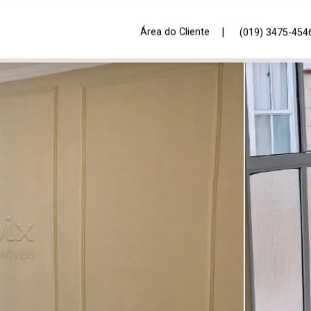
|
Área do Cliente
(019) 3475-454