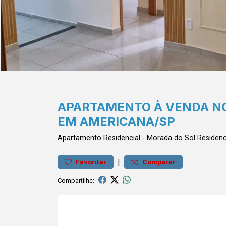
APARTAMENTO À VENDA N
EM AMERICANA/SP
Apartamento
Residencial
-
Morada do Sol
Residenc
|
Favoritar
Comparar
Compartilhe: