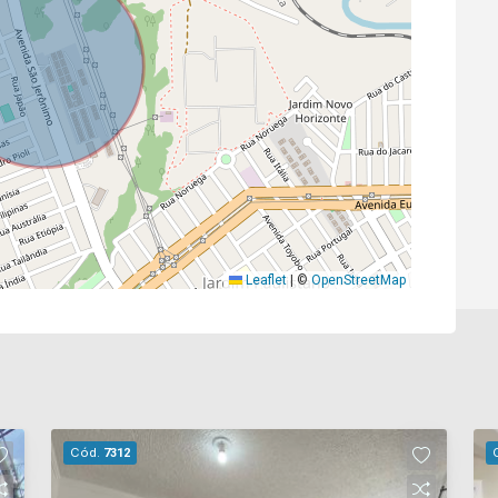
Leaflet
|
©
OpenStreetMap
Cód.
7312