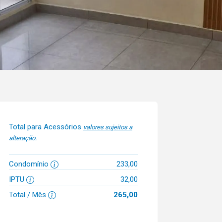
Total para Acessórios
valores sujeitos a
alteração.
Condomínio
233,00
IPTU
32,00
Total / Mês
265,00