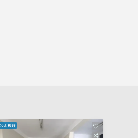
Cód.
8528