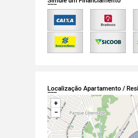
Simule um Financiamento
Localização Apartamento / Res
+
−