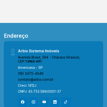
Endereço
Arbix Sistema Imóveis
Avenida Brasil, 294 - Chácara Girassol,
CEP:
13465-691
Americana - SP
(19) 3475-4546
contato@arbix.com.br
Creci: 1412J
CNPJ: 45.753.589/0001-37