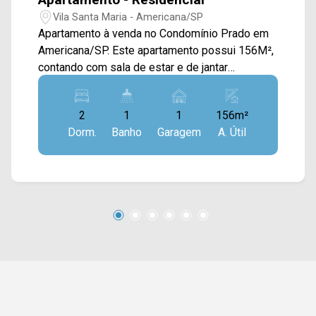
Vila Santa Maria - Americana/SP
Apartamento à venda no Condomínio Prado em
Americana/SP. Este apartamento possui 156M²,
contando com sala de estar e de jantar
integradas, cozinha planejada, terraço, sacada
com vista livre e área de serviço. > 02 quartos,
2
1
1
156m²
sendo 01 com sacada; > 01 banheiro social; > 01
Dorm.
Banho
Garagem
A. Útil
vagas de garagem. Localizado no bairro Vila
Santa Maria, este condomínio está próximo à Av.
Europa, Av. São Jerônimo, Rua Florindo Cibin e
Av. Carminé Feola. Esta região conta com
supermercado Pague Menos, farmácia Drogal,
restaurantes e escolas. Entre em contato com a
equipe da Arbix Imóveis e agende a sua visita!!
WhatsApp e Telefone: (19) 3475-4546 ARBIX
IMÓVEIS - Presente em cada mudança!