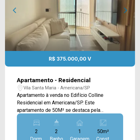
R$ 375.000,00 V
Apartamento - Residencial
Vila Santa Maria - Americana/SP
Apartamento à venda no Edifício Colline
Residencial em Americana/SP. Este
apartamento de 50M² se destaca pela
funcionalidade, com ambientes integrados e
bem planejados para o cotidiano. A sala de estar
2
2
1
50m²
e jantar se conecta de forma harmoniosa à
Dorm.
Banho
Garagem
Const.