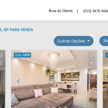
|
Área do Cliente
(019) 3475-454
, SP PARA VENDA
Outras Opções
Re
Cód.
12079