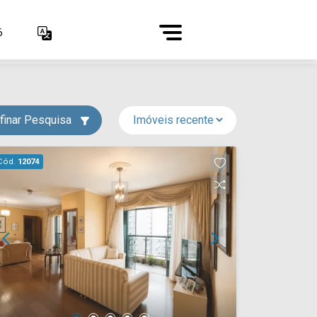
6
finar Pesquisa
Cód.
12074