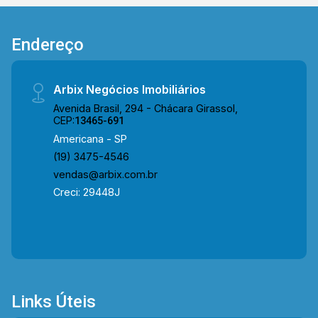
Saúde, Av. Antônio Pinto Duarte, Rod. Luiz de
Queiroz e Rod. Anhanguera. Entre em contato
Endereço
com a equipe da Arbix Imóveis e agende a sua
visita!! WhatsApp e Telefone: 19 3475-4546
ARBIX IMÓVEIS - Presente em cada mudança!
Arbix Negócios Imobiliários
Avenida Brasil, 294 - Chácara Girassol,
CEP:
13465-691
Americana - SP
(19) 3475-4546
vendas@arbix.com.br
Creci: 29448J
Links Úteis