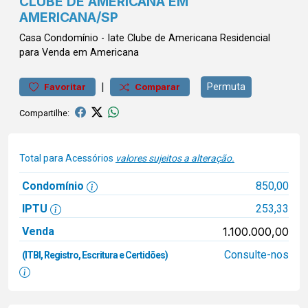
CLUBE DE AMERICANA EM
AMERICANA/SP
Casa
Condomínio
-
Iate Clube de Americana
Residencial
para Venda em Americana
|
Permuta
Favoritar
Comparar
Compartilhe:
Total para Acessórios
valores sujeitos a alteração.
Condomínio
850,00
IPTU
253,33
Venda
1.100.000,00
Consulte-nos
(ITBI, Registro, Escritura e Certidões)