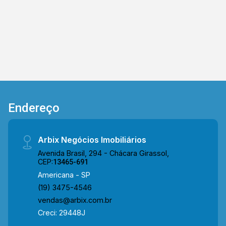
Endereço
Arbix Negócios Imobiliários
Avenida Brasil, 294 - Chácara Girassol,
CEP:
13465-691
Americana - SP
(19) 3475-4546
vendas@arbix.com.br
Creci: 29448J