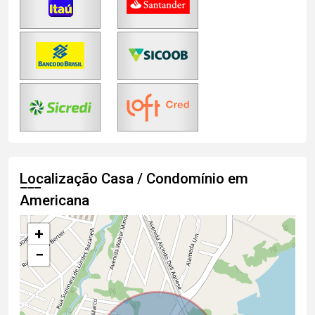
Localização Casa / Condomínio em
Americana
+
−