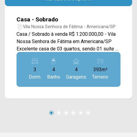
Casa - Sobrado
Vila Nossa Senhora de Fátima - Americana/SP
Casa / Sobrado à venda R$ 1.200.000,00 - Vila
Nossa Senhora de Fátima em Americana/SP
Excelente casa de 03 quartos, sendo 01 suíte e
02 com armários e sacada, todos com ar
condicionado, 02 salas com sanca, luz de Led e
3
4
4
393m²
ar condicionado, sala de jantar, 02 cozinhas,
Dorm.
Banho
Garagens
Terreno
sendo 1 planejada com cooktop e coifa.
Acabamento em piso porcelanato; 04 vagas de
garagem; Portão eletrônico e cerca elétrica.
Próximo a colégio, faculdade, hospital
Municipal, supermercado e farmácia. Para saber
mais sobre o imóvel ou para agendar uma visita,
entre em contato conosco: WhatsApp e
Telefone: (19) 3475-4546 ARBIX IMÓVEIS -
Presente em cada mudança!