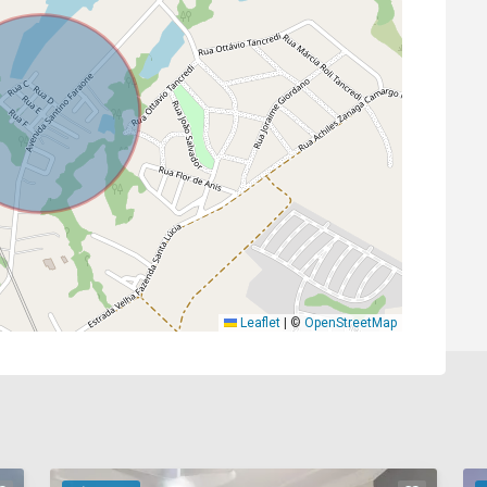
Leaflet
|
©
OpenStreetMap