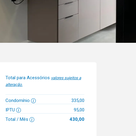
Total para Acessórios
valores sujeitos a
alteração.
Condomínio
335,00
IPTU
95,00
Total / Mês
430,00