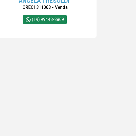
ANGELA TRESOLDI
CRECI 311063 - Venda
(19) 99443-8869