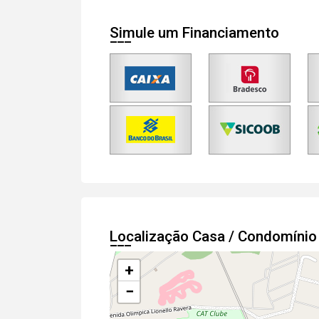
Simule um Financiamento
Localização Casa / Condomíni
+
−