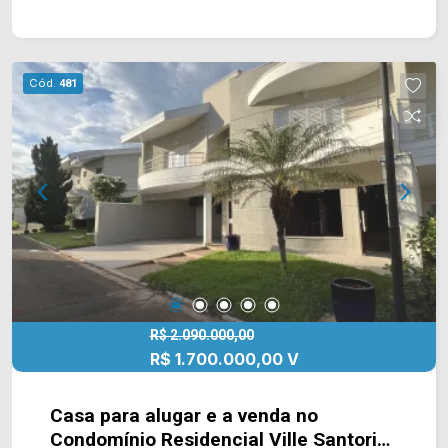
lavabo; > 04 vagas de garagem. Localizado
próximo a supermercados, farmácias,
restaurantes, bancos, postos de saúde e entre
outros tipos de comércio. Entre em contato com a
Cód.
481
nossa equipe e agende a sua visita!! WhatsApp e
Telefone Arbix: (19) 3475-4546 ARBIX IMÓVEIS -
Presente em cada mudança!
R$ 2.090.000,00
R$ 1.700.000,00 V
Casa para alugar e a venda no
Condomínio Residencial Ville Santorini