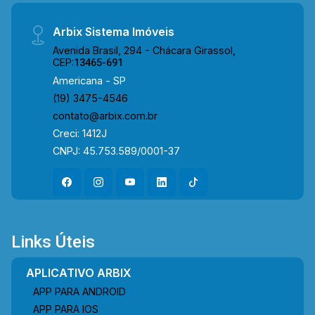
4546 ARBIX IMÓVEIS - Presente em cada
Arbix Sistema Imóveis
mudança!
Avenida Brasil, 294 - Chácara Girassol,
CEP:
13465-691
Americana - SP
(19) 3475-4546
contato@arbix.com.br
Creci: 1412J
CNPJ: 45.753.589/0001-37
Links Úteis
APLICATIVO ARBIX
APP PARA ANDROID
APP PARA IOS