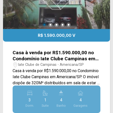
R$ 1.590.000,00 V
Casa à venda por R$1.590.000,00 no
Condomínio Iate Clube Campinas em
Americana/SP
Iate Clube de Campinas - Americana/SP
Casa à venda por R$1.590.000,00 no Condomínio
Iate Clube Campinas em Americana/SP. O imóvel
dispõe de 320M² distribuídos em sala de estar e
de jantar, cozinha com planejados, área gourmet
com churrasqueira, fogão a lenha e forno de
3
1
4
4
pizza e área de serviço. > 03 dormitórios, sendo
Dorm.
Suite
Banho
Garagens
01 suíte; > 04 banheiros, sendo 02 sociais e 01