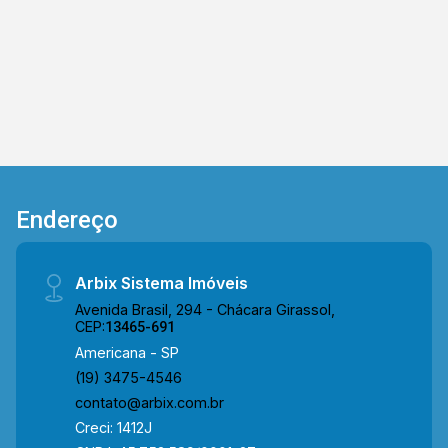
3475-4546 ARBIX IMÓVEIS - Presente em cada
mudança!
Endereço
Arbix Sistema Imóveis
Avenida Brasil, 294 - Chácara Girassol,
CEP:
13465-691
Americana - SP
(19) 3475-4546
contato@arbix.com.br
Creci: 1412J