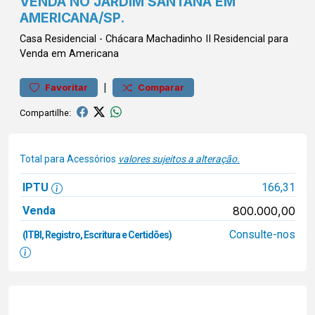
VENDA NO JARDIM SANTANA EM
AMERICANA/SP.
Casa
Residencial
-
Chácara Machadinho II
Residencial para
Venda em Americana
|
Favoritar
Comparar
Compartilhe:
Total para Acessórios
valores sujeitos a alteração.
IPTU
166,31
Venda
800.000,00
Consulte-nos
(ITBI, Registro, Escritura e Certidões)