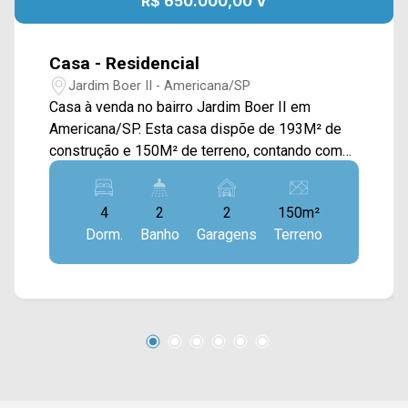
R$ 650.000,00 V
Casa - Residencial
Jardim Boer II - Americana/SP
Casa à venda no bairro Jardim Boer II em
Americana/SP. Esta casa dispõe de 193M² de
construção e 150M² de terreno, contando com
ampla sala de estar e de jantar integradas,
cozinha com planejados, quintal com árvore e
4
2
2
150m²
área de serviço. > 04 quartos, sendo 01 suíte
Dorm.
Banho
Garagens
Terreno
com sacada; > 02 banheiros, sendo 01 social; >
02 vagas de garagem. Localizado próximo à Av.
Unitika, Av. Roma e Rod. Anhanguera. Esta região
conta com padaria Le Pain, Sorveteria da
Prosperidade, supermercado Falcão, academia
Lion`s Gym e Praça da Amizade. Entre em
contato com a equipe da Arbix Imóveis e
agende a sua visita!! WhatsApp e Telefone: (19)