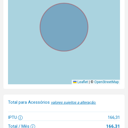
Leaflet
|
©
OpenStreetMap
Total para Acessórios
valores sujeitos a alteração.
IPTU
166,31
Total / Mês
166,31