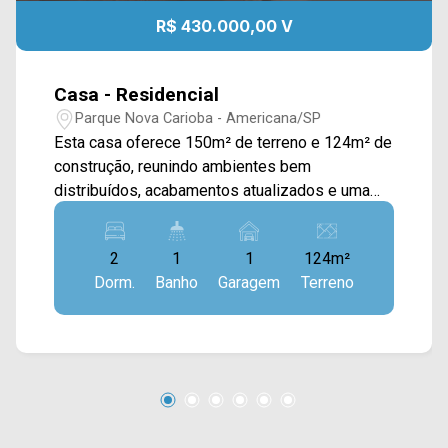
R$ 430.000,00 V
Casa - Residencial
Parque Nova Carioba - Americana/SP
Esta casa oferece 150m² de terreno e 124m² de
construção, reunindo ambientes bem
distribuídos, acabamentos atualizados e uma
excelente opção para quem busca um imóvel
pronto para morar. A área social conta com sala
2
1
1
124m²
de estar, sala de jantar e cozinha planejada,
Dorm.
Banho
Garagem
Terreno
criando um ambiente funcional para a rotina. O
banheiro foi recentemente reformado, com
acabamento em porcelanato, enquanto o piso
laminado nos ambientes internos proporciona
ainda mais conforto. Na área externa, o espaço
gourmet com churrasqueira é um dos destaques
do imóvel, acompanhado por quintal reformado,