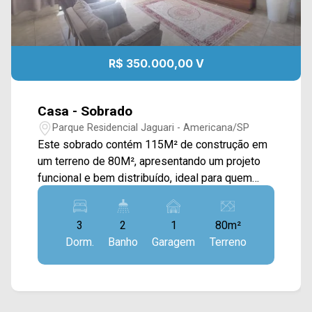
R$ 350.000,00 V
Casa - Sobrado
Parque Residencial Jaguari - Americana/SP
Este sobrado contém 115M² de construção em
um terreno de 80M², apresentando um projeto
funcional e bem distribuído, ideal para quem
busca praticidade e conforto no dia a dia. A área
social conta com sala de estar com sacada e
3
2
1
80m²
vista livre, proporcionando boa iluminação e
Dorm.
Banho
Garagem
Terreno
ventilação natural, além de cozinha com
armários e área de serviço, garantindo
organização e praticidade. 03 quartos, sendo 01
suíte; 02 banheiros, sendo 01 social; 01 vaga de
garagem. *Aceita financiamento. Localizado em