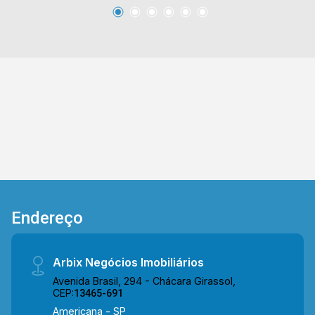
uma região de fácil acesso, está próximo à Av.
do Compositor e Av. Santa Cecília. O entorno
conta com restaurantes, praças, padarias,
escolas e o Supermercado São Vicente,
proporcionando praticidade e comodidade no
dia a dia. Entre em contato com a equipe da
Arbix Imóveis e agende a sua visita!! WhatsApp
e Telefone: (19) 3475-4546 ARBIX IMÓVEIS -
Presente em cada mudança!
Endereço
Arbix Negócios Imobiliários
Avenida Brasil, 294 - Chácara Girassol,
CEP:
13465-691
Americana - SP