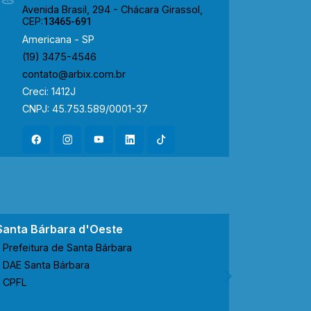
Avenida Brasil, 294 - Chácara Girassol,
CEP:
13465-691
Americana - SP
(19) 3475-4546
contato@arbix.com.br
Creci: 1412J
CNPJ: 45.753.589/0001-37
Santa Bárbara d'Oeste
Nova Ode
Prefeitura de Santa Bárbara
Prefeitur
DAE Santa Bárbara
CODEN No
CPFL
CPFL