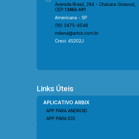
Avenida Brasil, 294 - Chácara Girassol,
CEP:
13465-691
Americana - SP
(19) 3475-4546
milena@arbix.com.br
Creci: 45202J
Links Úteis
APLICATIVO ARBIX
APP PARA ANDROID
APP PARA IOS