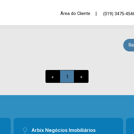
|
Área do Cliente
(019) 3475-454
Re
«
1
»
Arbix Negócios Imobiliários