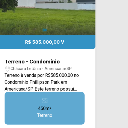
R$ 585.000,00 V
Terreno - Condomínio
Chácara Letônia - Americana/SP
Terreno à venda por R$585.000,00 no
Condomínio Phillipson Park em
Americana/SP. Este terreno possui
450M², contando com uma ampla área
plana e com calçada, a área esta
450m²
gramada e com outras casas ao redor.
Terreno
Contém uma árvore próximo a sarjeta
da calçada. Localizado no bairro