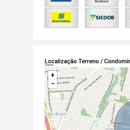
Localização Terreno / Condomí
+
−