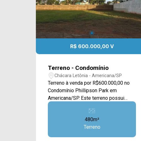
R$ 600.000,00 V
Terreno - Condomínio
Chácara Letônia - Americana/SP
Terreno à venda por R$600.000,00 no
Condomínio Phillipson Park em
Americana/SP. Este terreno possui
480M², contando com uma ampla área
plana e com calçada, a área esta
480m²
gramada e próximo ao muro do
Terreno
condomínio. Localizado no bairro
Chácara Letônia, este condomínio está