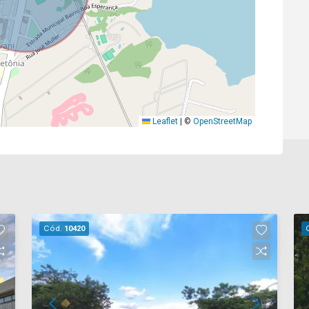
Leaflet
|
©
OpenStreetMap
Cód.
10420