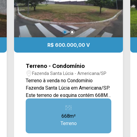
R$ 600.000,00 V
Terreno - Condomínio
Fazenda Santa Lúcia - Americana/SP
Terreno à venda no Condomínio
Fazenda Santa Lúcia em Americana/SP.
Este terreno de esquina contém 668M²,
possuindo uma ampla plana e gramada,
não possuindo viela e estando em uma
668m²
rua sem saída. Localizado no bairro
Terreno
Fazenda Santa Lucia em Americana,
este condomínio esta próximo a