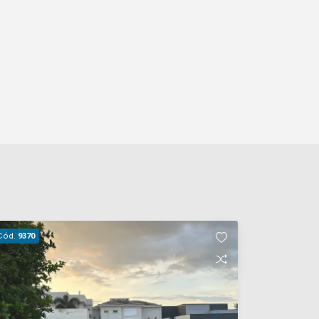
Cód.
9370