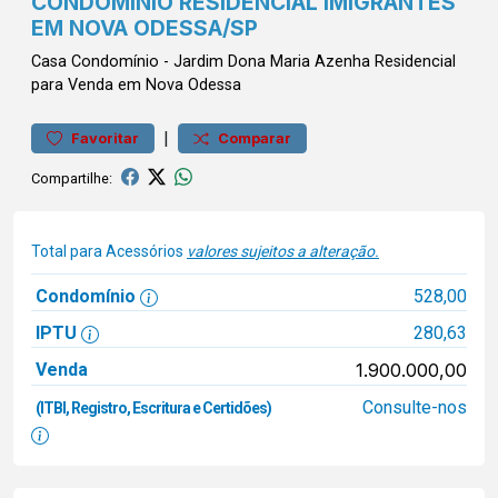
CONDOMÍNIO RESIDENCIAL IMIGRANTES
EM NOVA ODESSA/SP
Casa
Condomínio
-
Jardim Dona Maria Azenha
Residencial
para Venda em Nova Odessa
|
Favoritar
Comparar
Compartilhe:
Total para Acessórios
valores sujeitos a alteração.
Condomínio
528,00
IPTU
280,63
Venda
1.900.000,00
Consulte-nos
(ITBI, Registro, Escritura e Certidões)