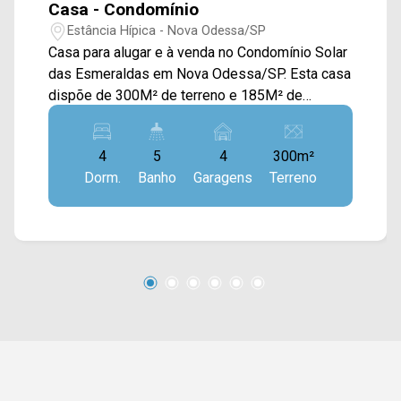
Casa - Condomínio
Estância Hípica - Nova Odessa/SP
Casa para alugar e à venda no Condomínio Solar
das Esmeraldas em Nova Odessa/SP. Esta casa
dispõe de 300M² de terreno e 185M² de
construção, sendo distribuídos em sala de estar
e de jantar integradas com a cozinha com
4
5
4
300m²
bancada, piscina, sauna, quintal e área de
Dorm.
Banho
Garagens
Terreno
serviço coberta. > 04 suítes, sendo 01 com
closet e 01 com um jardim de inverno; > 05
banheiros, sendo 01 lavabo; > 04 vagas de
garagem, sendo 02 cobertas. *Aceita
financiamento *Aceita permuta Localizado no
bairro Estância Hípica, este condomínio esta
próximo à Av. Dr. Eddy de Freitas Crisciuma, Av.
Brasil, Centro e Av. Ampélio Gazzetta. Esta
região conta com restaurantes, farmácia Drogal,
supermercado São Vicente, Mc Donald`s,
Subway e escola Abba. Entre em contato com a