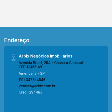
equipe da Arbix Imóveis e agende a sua visita!!
WhatsApp e Telefone: (19) 3475-4546 ARBIX
IMÓVEIS - Presente em cada mudança!
Endereço
Arbix Negócios Imobiliários
Avenida Brasil, 294 - Chácara Girassol,
CEP:
13465-691
Americana - SP
(19) 3475-4546
vendas@arbix.com.br
Creci: 29448J