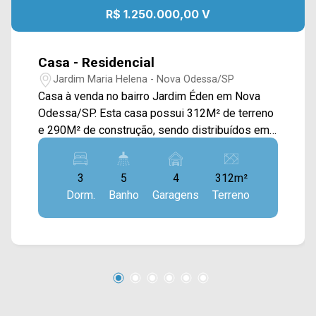
R$ 1.250.000,00 V
Casa - Residencial
Jardim Maria Helena - Nova Odessa/SP
Casa à venda no bairro Jardim Éden em Nova
Odessa/SP. Esta casa possui 312M² de terreno
e 290M² de construção, sendo distribuídos em
sala de estar e de jantar integradas com a
cozinha toda planejada, espaço gourmet com
3
5
4
312m²
churrasqueira, piscina e área de serviço. > 03
Dorm.
Banho
Garagens
Terreno
suítes; > 05 banheiros, sendo 01 lavabo e 01
externo; > 04 vagas de garagem. *Aceita
permuta. Localizado próximo à Rua Sigesmundo
Anderman, Av. Ampélio Gazzetta, Rua Olívio
Belinate e Av. Rodolfo Kivitz. Esta região conta
com farmácias, academia Skyfit, supermercado
Pague Menos, pizzaria Di Madri, praças, corpo