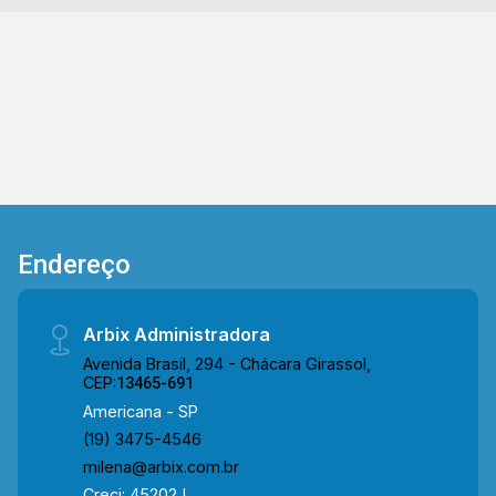
de bombeiros e restaurantes. Entre em contato
com a equipe da Arbix Imóveis e agende a sua
visita!! WhatsApp e Telefone: (19) 3475-4546
ARBIX IMÓVEIS - Presente em cada mudança!
Endereço
Arbix Administradora
Avenida Brasil, 294 - Chácara Girassol,
CEP:
13465-691
Americana - SP
(19) 3475-4546
milena@arbix.com.br
Creci: 45202J