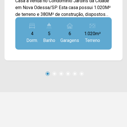
Casa à venda no Condomínio Jardins da Cidade
em Nova Odessa/SP. Esta casa possui 1.020M²
de terreno e 380M² de construção, dispostos
em ampla sala de estar e de jantar integradas,
cozinha toda planejada, espaço gourmet com
4
5
6
1.020m²
churrasqueira, piscina aquecida, energia
Dorm.
Banho
Garagens
Terreno
fotovoltaica, quintal com pergolado e
paisagismo, e área de serviço. > 04 suítes,
sendo 01 master; > 05 banheiros, sendo 01
lavabo; > 06 vagas de garagem, sendo 03
cobertas. *Aceita financiamento. *Aceita
permuta. Localizado no bairro Residencial
Jardins da Cidade, em condomínio, o imóvel
está próximo à Rod. Anhanguera e possui fácil
acesso à Av. Jabuticabeiras, Av. Antônio
Rodrigues Azenha e à Rod. Astrônomo Jean
Nicolini. A região conta com restaurantes e
supermercados próximos, garantindo
praticidade sem abrir mão da tranquilidade e da