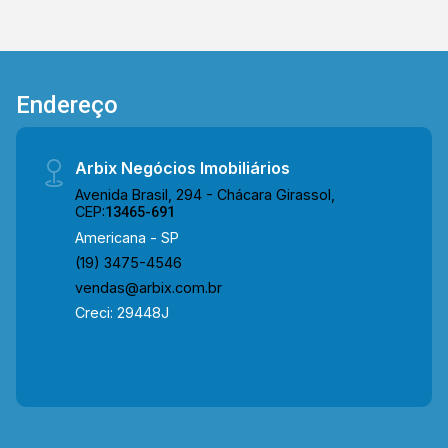
exclusividade do condomínio. Entre em contato
com a equipe da Arbix Imóveis e agende a sua
visita!! WhatsApp e Telefone: (19) 3475-4546
ARBIX IMÓVEIS - Presente em cada mudança!
Endereço
Arbix Negócios Imobiliários
Avenida Brasil, 294 - Chácara Girassol,
CEP:
13465-691
Americana - SP
(19) 3475-4546
vendas@arbix.com.br
Creci: 29448J