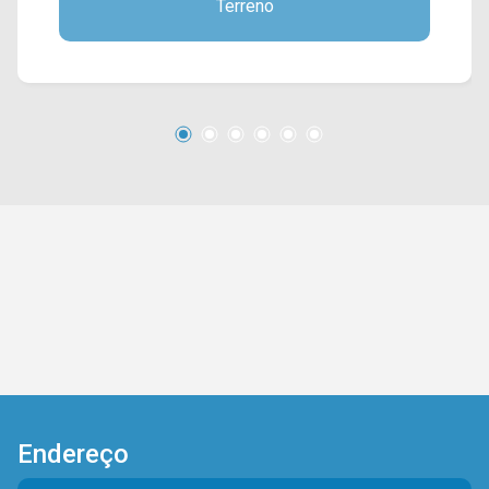
Terreno
está próximo à Av. Rodolfo Kivitz, Av. Dr. Eddy
de Freitas Crisciuma, Av. Ampélio Gazzetta e Av.
Brasil. Esta região conta com academia Black
Fit, farmácias Drogal e Drogasil, supermercado
São Vicente, Mc Donald`s, Subway, Colégio
Abba, pizzaria Di Madri e restaurantes. Entre em
contato com a equipe da Arbix Imóveis e
agende a sua visita!! WhatsApp e Telefone: (19)
3475-4546 ARBIX IMÓVEIS - Presente em cada
mudança!
Endereço