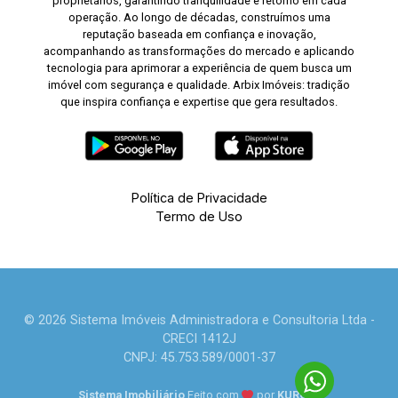
proprietários, garantindo tranquilidade e retorno em cada
operação. Ao longo de décadas, construímos uma
reputação baseada em confiança e inovação,
acompanhando as transformações do mercado e aplicando
tecnologia para aprimorar a experiência de quem busca um
imóvel com segurança e qualidade. Arbix Imóveis: tradição
que inspira confiança e expertise que gera resultados.
Política de Privacidade
Termo de Uso
© 2026 Sistema Imóveis Administradora e Consultoria Ltda -
CRECI 1412J
CNPJ: 45.753.589/0001-37
Sistema Imobiliário
Feito com
por
KUROLE