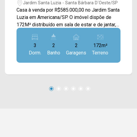
Jardim Santa Luzia - Santa Bárbara D`Oeste/SP
Casa à venda por R$585.000,00 no Jardim Santa
Luzia em Americana/SP. O imóvel dispõe de
172M² distribuído em sala de estar e de jantar,
cozinha com copa e forno embutido e área
gourmet com churrasqueira conjugada com a
3
2
2
172m²
área de serviço. > 03 dormitórios, sendo 01
Dorm.
Banho
Garagens
Terreno
suíte; > 02 banheiro, sendo 01 social; > 02 vagas
de garagem. Localizado próximo a
supermercados, farmácias, restaurantes,
bancos, postos de saúde e entre outros tipos
de comércio. Entre em contato com a nossa
equipe e agende a sua visita!! WhatsApp e
Telefone Arbix: (19) 3475-4546 ARBIX IMÓVEIS
- Presente em cada mudança!