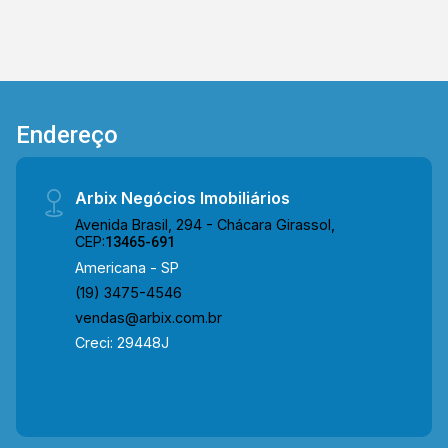
Endereço
Arbix Negócios Imobiliários
Avenida Brasil, 294 - Chácara Girassol,
CEP:
13465-691
Americana - SP
(19) 3475-4546
vendas@arbix.com.br
Creci: 29448J