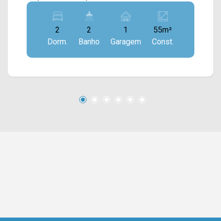
jantar integradas com a cozinha toda planejada,
estando conectada com a área de serviço, e
2
2
1
55m²
sacada com vista livre. > 02 quartos, sendo 01
Dorm.
Banho
Garagem
Const.
suíte; > 02 banheiros, sendo 01 social; > 01 vaga
de garagem. *Aceita financiamento. Localizado
no bairro Lagoa Seca, este condomínio está
próximo à Av. São Paulo. Esta região conta com
supermercados Crema e Davita, restaurante
Dona Maria. Entre em contato com a equipe da
Arbix Imóveis e agende a sua visita!! WhatsApp
e Telefone: (19) 3475-4546 ARBIX IMÓVEIS -
Presente em cada mudança!