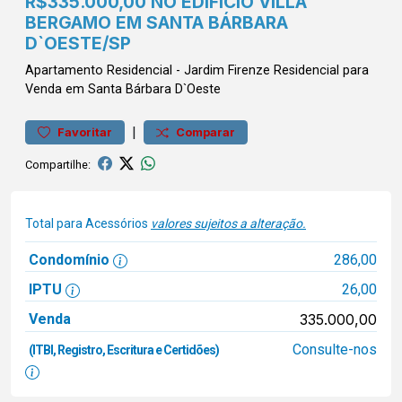
R$335.000,00 NO EDIFÍCIO VILLA
BERGAMO EM SANTA BÁRBARA
D`OESTE/SP
Apartamento
Residencial
-
Jardim Firenze
Residencial para
Venda em Santa Bárbara D`Oeste
|
Favoritar
Comparar
Compartilhe:
Total para Acessórios
valores sujeitos a alteração.
Condomínio
286,00
IPTU
26,00
Venda
335.000,00
Consulte-nos
(ITBI, Registro, Escritura e Certidões)