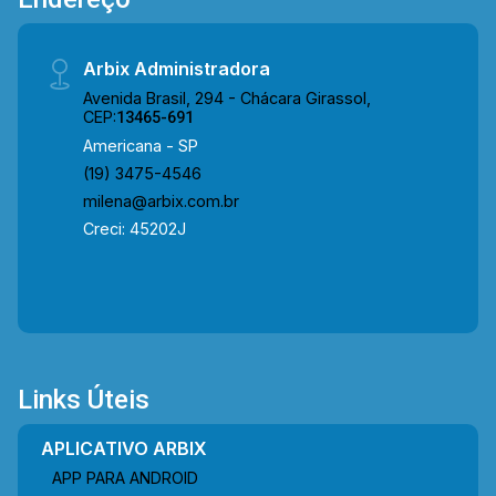
visita!! WhatsApp e Telefone: (19) 3475-4546
ARBIX IMÓVEIS - Presente em cada mudança!
Arbix Administradora
Avenida Brasil, 294 - Chácara Girassol,
CEP:
13465-691
Americana - SP
(19) 3475-4546
milena@arbix.com.br
Creci: 45202J
Links Úteis
APLICATIVO ARBIX
APP PARA ANDROID