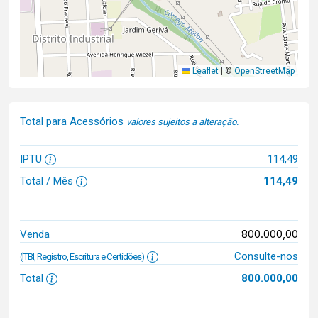
Leaflet
|
©
OpenStreetMap
Total para Acessórios
valores sujeitos a alteração.
IPTU
114,49
Total / Mês
114,49
800.000,00
Venda
Consulte-nos
(ITBI, Registro, Escritura e Certidões)
Total
800.000,00