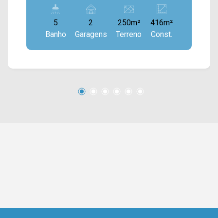
construção e 250M² de terreno, possuindo um
amplo salão com 07 salas privativas, cozinha e
5
2
250m²
416m²
um amplo terraço. > 05 banheiros sociais; > 02
Banho
Garagens
Terreno
Const.
vagas de garagem. Esta localizado próximo a
Av. Alfredo Contatto, Av. da Amizade e Av.
Europa, conta com fácil acesso a Av. Augusto
Scomparim e a Estrada do Pedroso. Entre em
contato com a equipe da Arbix Imóveis e
agende a sua visita!! WhatsApp e Telefone: (19)
3475-4546 ARBIX IMÓVEIS - Presente em cada
mudança!