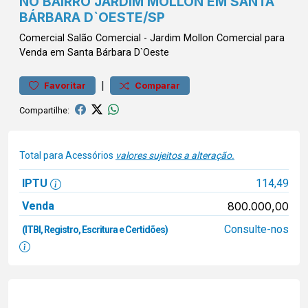
NO BAIRRO JARDIM MOLLON EM SANTA
BÁRBARA D`OESTE/SP
Comercial
Salão Comercial
-
Jardim Mollon
Comercial para
Venda em Santa Bárbara D`Oeste
|
Favoritar
Comparar
Compartilhe:
Total para Acessórios
valores sujeitos a alteração.
IPTU
114,49
Venda
800.000,00
Consulte-nos
(ITBI, Registro, Escritura e Certidões)